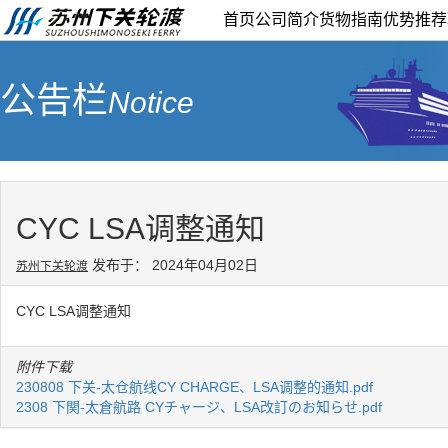
首页
公司简介
货物指南
优势推荐
公告栏
Notice
CYC LSA调整通知
发布于： 2024年04月02日
苏州下关轮渡
CYC LSA调整通知
附件下载
230808 下关-太仓航线CY CHARGE、LSA调整的通知.pdf
2308 下関-太倉航路 CYチャージ、LSA改訂のお知らせ.pdf